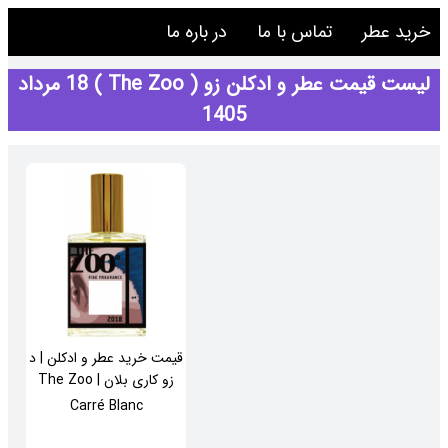
خرید عطر
تماس با ما
در باره ما
لیست قیمت عطر و ادکلن زو ( The Zoo ) 18 مرداد
1405
قیمت خرید عطر و ادکلن | د
زو کاری بلان | The Zoo
Carré Blanc