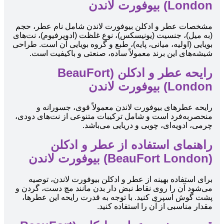
London) بیوفورت لاندن
مشخصات عطر و ادکلن بیوفورت لاندن شامل نام عطر، حجم
(به میل)، جنسیت (یونیسکس)، نوع غلظت (ادوپرفیوم)، نت‌های
بویایی (اولیه، میانی، پایه)، طبع و گروه بویایی آن است. طراحی
شیشه‌های این برند معمولاً ساده، صنعتی و باکیفیت است.
رایحه عطر و ادکلن (BeauFort
London) بیوفورت لاندن
رایحه عطرهای بیوفورت لاندن معمولاً قوی، جسورانه و
منحصربه‌فرد است و شامل ترکیبات متنوعی از نت‌های دودی،
چرمی، ادویه‌ای، چوبی و دریایی می‌باشد.
راهنمای استفاده از عطر و ادکلن
(BeauFort London) بیوفورت لاندن
برای استفاده بهینه از عطر و ادکلن بیوفورت لاندن، توصیه
می‌شود آن را روی نقاط نبض دار بدن مانند مچ دست، گردن و
پشت گوش اسپری کنید. با توجه به قدرت رایحه این عطرها،
مقدار مناسبی از آن را استفاده کنید.