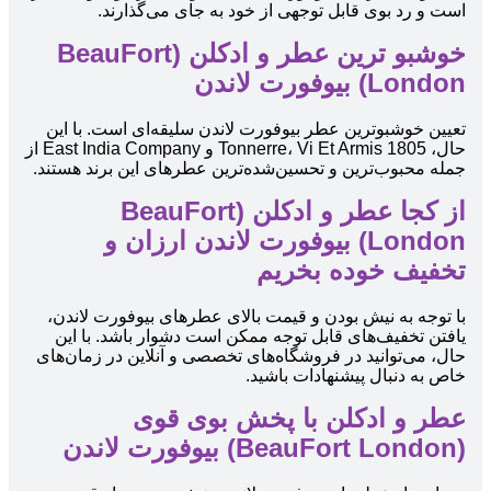
است و رد بوی قابل توجهی از خود به جای می‌گذارند.
خوشبو ترین عطر و ادکلن (BeauFort
London) بیوفورت لاندن
تعیین خوشبوترین عطر بیوفورت لاندن سلیقه‌ای است. با این
حال، 1805 Tonnerre، Vi Et Armis و East India Company از
جمله محبوب‌ترین و تحسین‌شده‌ترین عطرهای این برند هستند.
از کجا عطر و ادکلن (BeauFort
London) بیوفورت لاندن ارزان و
تخفیف خوده بخریم
با توجه به نیش بودن و قیمت بالای عطرهای بیوفورت لاندن،
یافتن تخفیف‌های قابل توجه ممکن است دشوار باشد. با این
حال، می‌توانید در فروشگاه‌های تخصصی و آنلاین در زمان‌های
خاص به دنبال پیشنهادات باشید.
عطر و ادکلن با پخش بوی قوی
(BeauFort London) بیوفورت لاندن