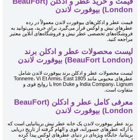
قیمت و خرید عطر و ادکلن (BeauFort
London) بیوفورت لاندن
قیمت عطر و ادکلن‌های بیوفورت لاندن معمولاً در رده
عطرهای نیش و لوکس قرار می‌گیرد. برای خرید، می‌توانید به
فروشگاه‌های تخصصی عطر نیش و فروشگاه‌های آنلاین معتبر
مراجعه کنید.
لیست محصولات عطر و ادکلن برند
(BeauFort London) بیوفورت لاندن
لیست محصولات عطر و ادکلن برند بیوفورت لاندن شامل
عطرهای محبوبی مانند 1805 Tonnerre، Vi Et Armis، East
India Company، Lignum و Iron Duke با روایح قوی و
متفاوت است.
معرفی کامل عطر و ادکلن (BeauFort
London) بیوفورت لاندن
برند عطر بیوفورت لاندن یک خانه عطر نیش بریتانیایی است که
با ارائه عطرهای جسورانه، قوی و الهام گرفته از تاریخ دریایی
بریتانیا، جایگاه ویژه‌ای در دنیای عطرهای لوکس پیدا کرده