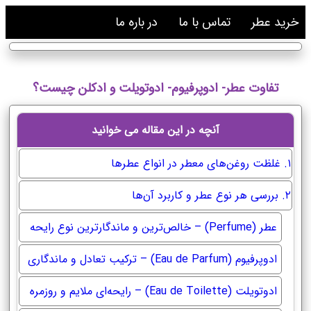
خرید عطر
تماس با ما
در باره ما
تفاوت عطر- ادوپرفیوم- ادوتویلت و ادکلن چیست؟
آنچه در این مقاله می خوانید
۱. غلظت روغن‌های معطر در انواع عطرها
۲. بررسی هر نوع عطر و کاربرد آن‌ها
عطر (Perfume) – خالص‌ترین و ماندگارترین نوع رایحه
ادوپرفیوم (Eau de Parfum) – ترکیب تعادل و ماندگاری
ادوتویلت (Eau de Toilette) – رایحه‌ای ملایم و روزمره