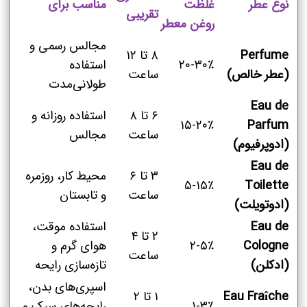
نوع عطر
غلظت
مناسب برای
تقریبی
روغن معطر
مجالس رسمی و
Perfume
۸ تا ۱۲
۲۰-۳۰٪
استفاده
(عطر خالص)
ساعت
طولانی‌مدت
Eau de
۶ تا ۸
استفاده روزانه و
۱۵-۲۰٪
Parfum
ساعت
مجالس
(ادوپرفیوم)
Eau de
۳ تا ۶
محیط کار، روزمره
۵-۱۵٪
Toilette
ساعت
و تابستان
(ادوتویلت)
Eau de
استفاده موقت،
۲ تا ۴
Cologne
۲-۵٪
هوای گرم و
ساعت
(ادکلن)
تازه‌سازی رایحه
اسپری‌های بدن،
Eau Fraîche
۱ تا ۲
۱-۳٪
رایحه‌های سبک و