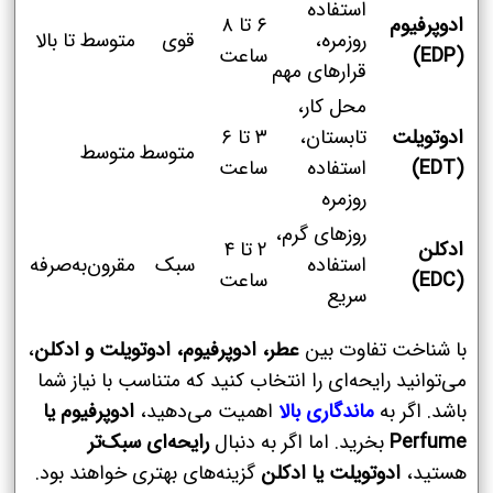
استفاده
ادوپرفیوم
۶ تا ۸
روزمره،
قوی
متوسط تا بالا
(EDP)
ساعت
قرارهای مهم
محل کار،
ادوتویلت
تابستان،
۳ تا ۶
متوسط
متوسط
(EDT)
استفاده
ساعت
روزمره
روزهای گرم،
ادکلن
۲ تا ۴
استفاده
سبک
مقرون‌به‌صرفه
(EDC)
ساعت
سریع
با شناخت تفاوت بین
عطر، ادوپرفیوم، ادوتویلت و ادکلن
،
می‌توانید رایحه‌ای را انتخاب کنید که متناسب با نیاز شما
باشد. اگر به
ماندگاری بالا
اهمیت می‌دهید،
ادوپرفیوم یا
Perfume
بخرید. اما اگر به دنبال
رایحه‌ای سبک‌تر
هستید،
ادوتویلت یا ادکلن
گزینه‌های بهتری خواهند بود.