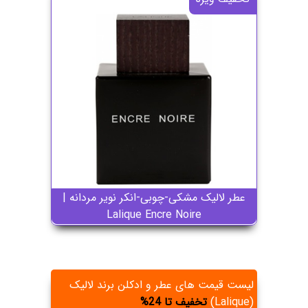
عطر لالیک مشکی-چوبی-انکر نویر مردانه |
Lalique Encre Noire
لیست قیمت های عطر و ادکلن برند لالیک
(Lalique)
تخفیف تا 24%