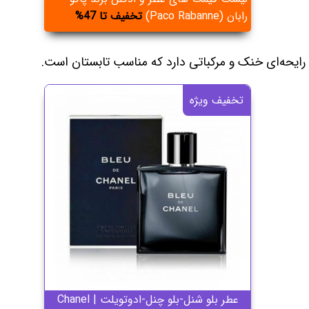
رابان (Paco Rabanne)
تخفیف تا 47%
رایحه‌ای خنک و مرکباتی دارد که مناسب تابستان است.
تخفیف ویژه
عطر بلو شنل-بلو چنل-ادوتویلت | Chanel