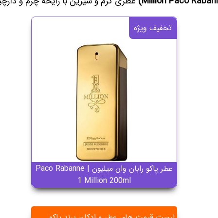
عطری گرم و شیرین با رایحه چرم و دارچ
تخفیف ویژه
عطر پاکو رابان وان میلیون | Paco Rabanne
1 Million 200ml
لیست قیمت های عطر و ادکلن برند پاکو