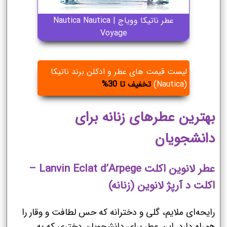
عطر ناتیکا وویاج | Nautica Nautica
Voyage
لیست قیمت های عطر و ادکلن برند ناتیکا
(Nautica)
تخفیف تا 30%
بهترین عطرهای زنانه برای
دانشجویان
عطر لانوین اکلت Lanvin Eclat d’Arpege –
اکلت د آرپژ لانوین (زنانه)
رایحه‌ای ملایم، گلی و دخترانه که حس لطافت و وقار را
همراه دارد. این عطر برای دانشجویان دختری که به