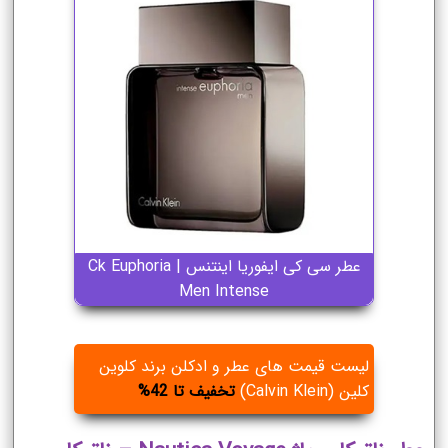
عطر سی کی ایفوریا اینتنس | Ck Euphoria
Men Intense
لیست قیمت های عطر و ادکلن برند کلوین
کلین (Calvin Klein)
تخفیف تا 42%