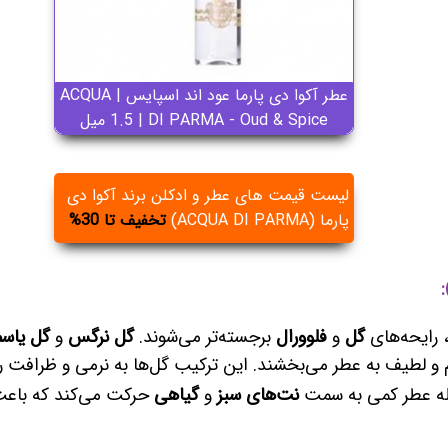
عطر آکوا دی پارما عود اند اسپایس | ACQUA
DI PARMA - Oud & Spice | ‏‎1.5 میل
لیست قیمت های عطر و ادکلن برند آکوا دی
پارما (ACQUA DI PARMA)
تخفیف تا 30%
رایحه‌های
گل
و
فلوورال
برجسته‌تر می‌شوند.
گل نرگس
و
گل یاس
 و لطیف به عطر می‌بخشند. این ترکیب گل‌ها به نرمی و ظرافت رای
رحله عطر کمی به سمت
نت‌های سبز
و
گیاهی
حرکت می‌کند که باعث