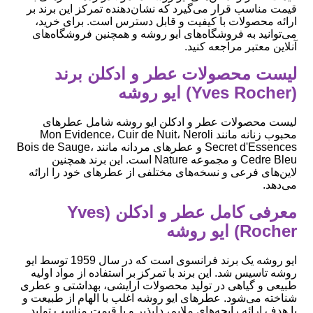
قیمت مناسب قرار می‌گیرد که نشان‌دهنده تمرکز این برند بر
ارائه محصولات با کیفیت و قابل دسترس است. برای خرید،
می‌توانید به فروشگاه‌های ایو روشه و همچنین فروشگاه‌های
آنلاین معتبر مراجعه کنید.
لیست محصولات عطر و ادکلن برند
(Yves Rocher) ایو روشه
لیست محصولات عطر و ادکلن ایو روشه شامل عطرهای
محبوب زنانه مانند Mon Evidence، Cuir de Nuit، Neroli
Secret d'Essences و عطرهای مردانه مانند Bois de Sauge،
Cedre Bleu و مجموعه Nature است. این برند همچنین
لاین‌های فرعی و نسخه‌های مختلفی از عطرهای خود را ارائه
می‌دهد.
معرفی کامل عطر و ادکلن (Yves
Rocher) ایو روشه
ایو روشه یک برند فرانسوی است که در سال 1959 توسط ایو
روشه تاسیس شد. این برند با تمرکز بر استفاده از مواد اولیه
طبیعی و گیاهی در تولید محصولات آرایشی، بهداشتی و عطری
شناخته می‌شود. عطرهای ایو روشه اغلب با الهام از طبیعت و
با هدف ارائه رایحه‌های ملایم، دلپذیر و با قیمت مناسب تولید