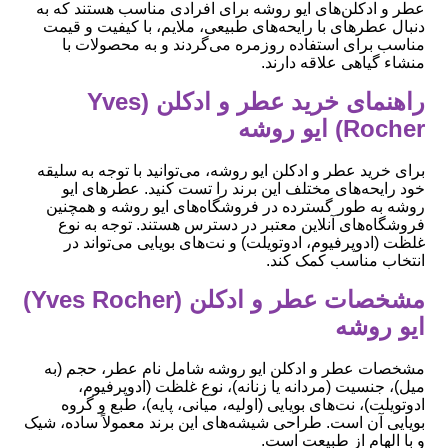
عطر و ادکلن‌های ایو روشه برای افرادی مناسب هستند که به
دنبال عطرهای با رایحه‌های طبیعی، ملایم، با کیفیت و قیمت
مناسب برای استفاده روزمره می‌گردند و به محصولات با
منشاء گیاهی علاقه دارند.
راهنمای خرید عطر و ادکلن (Yves
Rocher) ایو روشه
برای خرید عطر و ادکلن ایو روشه، می‌توانید با توجه به سلیقه
خود رایحه‌های مختلف این برند را تست کنید. عطرهای ایو
روشه به طور گسترده در فروشگاه‌های ایو روشه و همچنین
فروشگاه‌های آنلاین معتبر در دسترس هستند. توجه به نوع
غلظت (ادوپرفیوم، ادوتویلت) و نت‌های بویایی می‌تواند در
انتخاب مناسب کمک کند.
مشخصات عطر و ادکلن (Yves Rocher)
ایو روشه
مشخصات عطر و ادکلن ایو روشه شامل نام عطر، حجم (به
میل)، جنسیت (مردانه یا زنانه)، نوع غلظت (ادوپرفیوم،
ادوتویلت)، نت‌های بویایی (اولیه، میانی، پایه)، طبع و گروه
بویایی آن است. طراحی شیشه‌های این برند معمولاً ساده، شیک
و با الهام از طبیعت است.