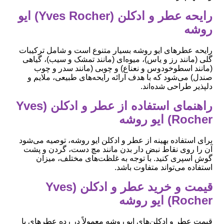
رایحه عطر و ادکلن (Yves Rocher) ایو
روشه
رایحه عطرهای ایو روشه بسیار متنوع است و شامل ترکیبات
گلی (مانند رز و یاس)، میوه‌ای (مانند تمشک و سیب)، گیاهی
(مانند اسطوخودوس و نعناع) و چوبی (مانند سدر و چوب
صندل) می‌شود که با هدف ارائه رایحه‌های طبیعی، ملایم و
دلپذیر طراحی شده‌اند.
راهنمای استفاده از عطر و ادکلن (Yves
Rocher) ایو روشه
برای استفاده بهینه از عطر و ادکلن ایو روشه، توصیه می‌شود
آن را روی نقاط نبض دار بدن مانند مچ دست، گردن و پشت
گوش اسپری کنید. با توجه به غلظت‌های مختلف، میزان
استفاده می‌تواند متفاوت باشد.
قیمت و خرید عطر و ادکلن (Yves
Rocher) ایو روشه
قیمت عطر و ادکلن‌های ایو روشه معمولاً در رده عطرهای با