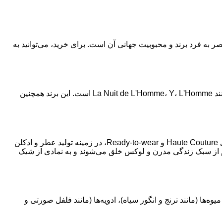
به فرد برند و محبوبیت جهانی آن است. برای خرید، می‌توانید به
لیست محصولات عطر و ادکلن ایو سن لوران شامل عطرهای محبوب زنانه مانند Black Opium، Libre، Mon Paris و عطرهای مردانه مانند La Nuit de L'Homme، Y، L'Homme است. این برند همچنین
ایو سن لوران یک خانه مد لوکس فرانسوی است که توسط ایو سن لوران و پیر برژه در سال 1961 تاسیس شد. این برند علاوه بر لباس‌های Haute Couture و Ready-to-wear، در زمینه تولید عطر و ادکلن
ام از سبک زندگی مدرن و لوکس خلق می‌شوند و به نمادی از شیک
‌ها (مانند ترنج و انگور سیاه)، ادویه‌ها (مانند فلفل صورتی و