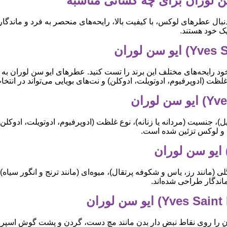
بال عطرهای لوکس، با کیفیت بالا، رایحه‌های منحصر به فرد و ماندگار 
ک خود هستند.
ه خود رایحه‌های مختلف این برند را تست کنید. عطرهای ایو سن لوران
ظت (ادوپرفیوم، ادوتویلت، ادوکلن) و نت‌های بویایی می‌تواند در انت
سیت (مردانه یا زنانه)، نوع غلظت (ادوپرفیوم، ادوتویلت، ادوکلن)، نت
 و لوکس تزئین شده است.
انند رز، یاس و شکوفه پرتقال)، میوه‌ای (مانند ترنج و انگور سیاه)، ا
اندگار طراحی شده‌اند.
 آن را روی نقاط نبض دار بدن مانند مچ دست، گردن و پشت گوش اسپری ک