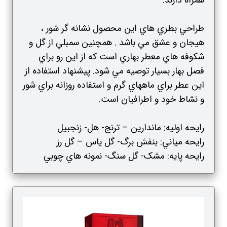
همراه دارند.
طراحي بطري هاي اين محصول نشانه گر شور ،
هيجان و عشق مي باشد . همچنين سمبلي از گل و
شکوفه هاي معطر بهاري است که از اين رو براي
فصل بهار بسيار توصيه مي شود. پيشنهاد استفاده از
اين عطر براي ماههاي گرم و استفاده روزانه براي شور
و نشاط خود و اطرافيان است.
رايحه اوليه: ماندارين – ترنج- هل- زنجبيل
رايحه مياني: بنفش برگ- گل ياس – گل رز
رايحه پايه: مشک- گل سنگ- نمونه هاي چوبي