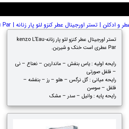
ادکلن | تستر اورجینال عطر کنزو لئو پار زنانه | kenzo L’Eau Par
تستر اورجینال عطر کنزو لئو پار زنانه-kenzo L’Eau
Par عطری است خنک و شیرین.
رایحه اولیه : یاس بنفش – ماندارین – نعناع – نی
– فلفل صورتی
رایحه میانی : گل نرگس – هلو – رز – بنفشه –
فلفل – سوسن
رایحه پایه : وانیل – سدر – مشک