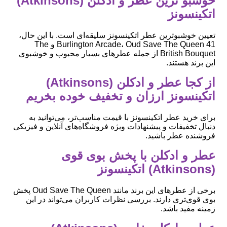
خوشبو ترین عطر و ادکلن (Atkinsons)
اتکینسونز
تعیین خوشبوترین عطر اتکینسونز سلیقه‌ای است. با این حال،
41 Burlington Arcade، Oud Save The Queen و The
British Bouquet از جمله عطرهای بسیار محبوب و خوشبوی
این برند هستند.
از کجا عطر و ادکلن (Atkinsons)
اتکینسونز ارزان و تخفیف خوده بخریم
برای خرید عطر اتکینسونز با قیمت مناسب‌تر، می‌توانید به
دنبال تخفیفات و پیشنهادات ویژه فروشگاه‌های آنلاین و فیزیکی
فروشنده عطر باشید.
عطر و ادکلن با پخش بوی قوی
(Atkinsons) اتکینسونز
برخی از عطرهای این برند مانند Oud Save The Queen پخش
بوی قوی‌تری دارند. بررسی نظرات کاربران می‌تواند در این
زمینه مفید باشد.