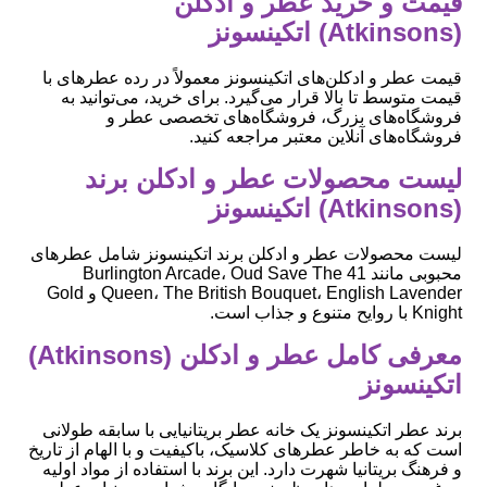
قیمت و خرید عطر و ادکلن
(Atkinsons) اتکینسونز
قیمت عطر و ادکلن‌های اتکینسونز معمولاً در رده عطرهای با
قیمت متوسط تا بالا قرار می‌گیرد. برای خرید، می‌توانید به
فروشگاه‌های بزرگ، فروشگاه‌های تخصصی عطر و
فروشگاه‌های آنلاین معتبر مراجعه کنید.
لیست محصولات عطر و ادکلن برند
(Atkinsons) اتکینسونز
لیست محصولات عطر و ادکلن برند اتکینسونز شامل عطرهای
محبوبی مانند 41 Burlington Arcade، Oud Save The
Queen، The British Bouquet، English Lavender و Gold
Knight با روایح متنوع و جذاب است.
معرفی کامل عطر و ادکلن (Atkinsons)
اتکینسونز
برند عطر اتکینسونز یک خانه عطر بریتانیایی با سابقه طولانی
است که به خاطر عطرهای کلاسیک، باکیفیت و با الهام از تاریخ
و فرهنگ بریتانیا شهرت دارد. این برند با استفاده از مواد اولیه