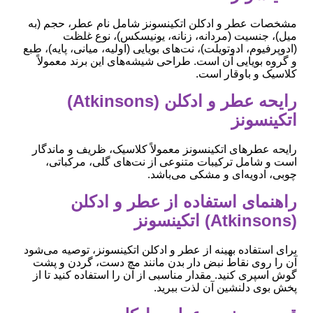
مشخصات عطر و ادکلن اتکینسونز شامل نام عطر، حجم (به
میل)، جنسیت (مردانه، زنانه، یونیسکس)، نوع غلظت
(ادوپرفیوم، ادوتویلت)، نت‌های بویایی (اولیه، میانی، پایه)، طبع
و گروه بویایی آن است. طراحی شیشه‌های این برند معمولاً
کلاسیک و باوقار است.
رایحه عطر و ادکلن (Atkinsons)
اتکینسونز
رایحه عطرهای اتکینسونز معمولاً کلاسیک، ظریف و ماندگار
است و شامل ترکیبات متنوعی از نت‌های گلی، مرکباتی،
چوبی، ادویه‌ای و مشکی می‌باشد.
راهنمای استفاده از عطر و ادکلن
(Atkinsons) اتکینسونز
برای استفاده بهینه از عطر و ادکلن اتکینسونز، توصیه می‌شود
آن را روی نقاط نبض دار بدن مانند مچ دست، گردن و پشت
گوش اسپری کنید. مقدار مناسبی از آن را استفاده کنید تا از
پخش بوی دلنشین آن لذت ببرید.