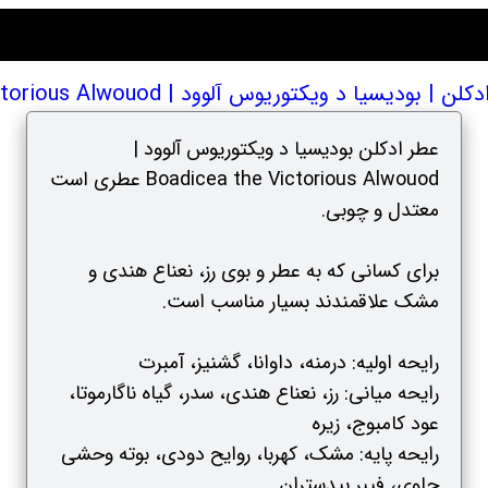
یا د ویکتوریوس آلوود | Boadicea the Victorious Alwouod
عطر ادکلن بودیسیا د ویکتوریوس آلوود |
Boadicea the Victorious Alwouod عطری است
معتدل و چوبی.
برای کسانی که به عطر و بوی رز، نعناع هندی و
مشک علاقمندند بسیار مناسب است.
رایحه اولیه: درمنه، داوانا، گشنیز، آمبرت
رایحه میانی: رز، نعناع هندی، سدر، گیاه ناگارموتا،
عود کامبوج، زیره
رایحه پایه: مشک، کهربا، روایح دودی، بوته وحشی
جاوی، فیبر بیدستران