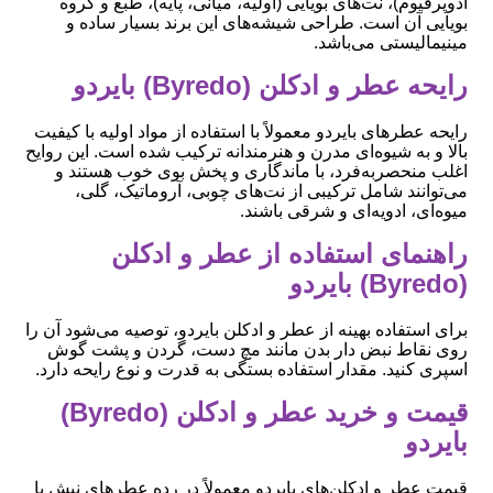
ادوپرفیوم)، نت‌های بویایی (اولیه، میانی، پایه)، طبع و گروه
بویایی آن است. طراحی شیشه‌های این برند بسیار ساده و
مینیمالیستی می‌باشد.
رایحه عطر و ادکلن (Byredo) بایردو
رایحه عطرهای بایردو معمولاً با استفاده از مواد اولیه با کیفیت
بالا و به شیوه‌ای مدرن و هنرمندانه ترکیب شده است. این روایح
اغلب منحصربه‌فرد، با ماندگاری و پخش بوی خوب هستند و
می‌توانند شامل ترکیبی از نت‌های چوبی، آروماتیک، گلی،
میوه‌ای، ادویه‌ای و شرقی باشند.
راهنمای استفاده از عطر و ادکلن
(Byredo) بایردو
برای استفاده بهینه از عطر و ادکلن بایردو، توصیه می‌شود آن را
روی نقاط نبض دار بدن مانند مچ دست، گردن و پشت گوش
اسپری کنید. مقدار استفاده بستگی به قدرت و نوع رایحه دارد.
قیمت و خرید عطر و ادکلن (Byredo)
بایردو
قیمت عطر و ادکلن‌های بایردو معمولاً در رده عطرهای نیش با