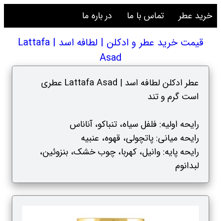
خرید عطر
تماس با ما
در باره ما
قیمت خرید عطر و ادکلن | لطافه اسد | Lattafa
Asad
عطر ادکلن لطافه اسد | Lattafa Asad عطری
است گرم و تند
رایحه اولیه: فلفل سیاه، تنباکو، آناناس
رایحه میانی: پاتچولی، قهوه، عنبیه
رایحه پایه: وانیل، کهربا، چوب خشک، بنزوئین،
لبدانوم