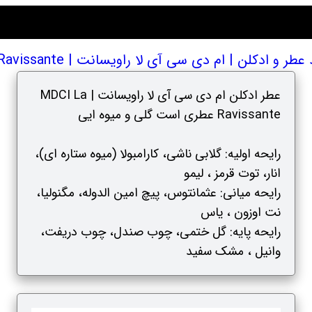
و ادکلن | ام دی سی آی لا راویسانت | MDCI La Ravissante
عطر ادکلن ام دی سی آی لا راویسانت | MDCI La
Ravissante عطری است گلی و میوه ایی
رایحه اولیه: گلابی ناشی، کارامبولا (میوه ستاره ای)،
انار، توت قرمز ، لیمو
رایحه میانی: عثمانتوس، پیچ امین الدوله، مگنولیا،
نت اوزون ، یاس
رایحه پایه: گل ختمی، چوب صندل، چوب دریفت،
وانیل ، مشک سفید