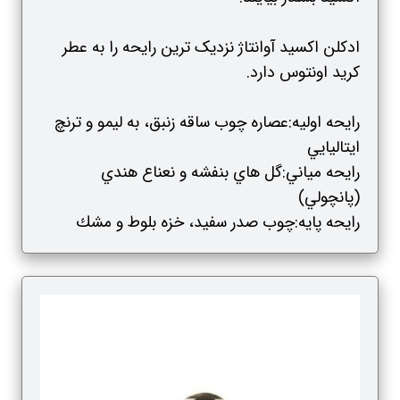
ادکلن اکسید آوانتاژ نزدیک ترین رایحه را به عطر
کرید اونتوس دارد.
رایحه اولیه:عصاره چوب ساقه زنبق، به ليمو و ترنچ
ايتاليايي
رایحه مياني:گل هاي بنفشه و نعناع هندي
‏(‏پانچولي‏)‏
رایحه پايه:چوب صدر سفيد، خزه بلوط و مشك