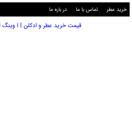
خرید عطر
تماس با ما
در باره ما
قیمت خرید عطر و ادکلن | ا وینگ اند ا پریر پرفیومز دریمز ان