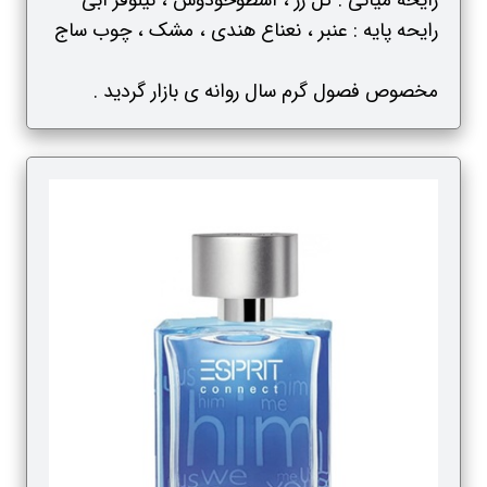
رایحه میانی : گل رز ، اسطوخودوس ، نیلوفر آبی
رایحه پایه : عنبر ، نعناع هندی ، مشک ، چوب ساج
مخصوص فصول گرم سال روانه ی بازار گردید .