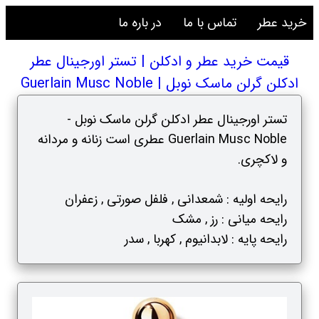
خرید عطر
تماس با ما
در باره ما
قیمت خرید عطر و ادکلن | تستر اورجینال عطر
ادکلن گرلن ماسک نوبل | Guerlain Musc Noble
تستر اورجینال عطر ادکلن گرلن ماسک نوبل -
Guerlain Musc Noble عطری است زنانه و مردانه
و لاکچری.
رایحه اولیه : شمعدانی , فلفل صورتی , زعفران
رایحه میانی : رز , مشک
رایحه پایه : لابدانیوم , کهربا , سدر