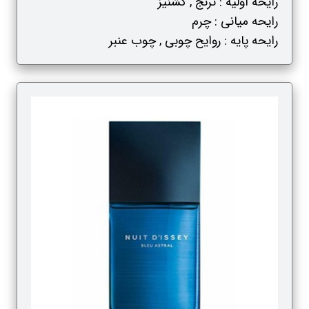
رایحه اولیه : ترنج , گشنیز
رایحه میانی : چرم
رایحه پایه : روایح چوبی , چوب عنبر