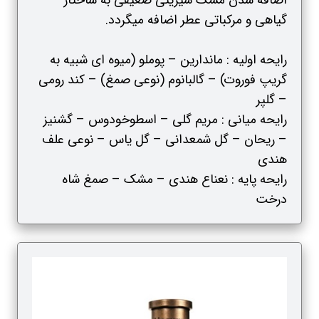
اضافه شدن مشک شیرینی ضعیفی به ساختار
گیاهی و مرکباتی عطر اضافه میگردد.
رايحه اوليه : ماندارین – پوملو (میوه ای شبیه به
گریپ فوروت) – گالبانوم (نوعی صمغ) – کند رومی
– گلپر
رايحه ميانی : مریم گلی – اسطوخودوس – گشنیز
– ریحان – گل شمعدانی – گل یاس – نوعی علف
هندی
رايحه پایه : نعناع هندی – مشک – صمغ شاه
درخت