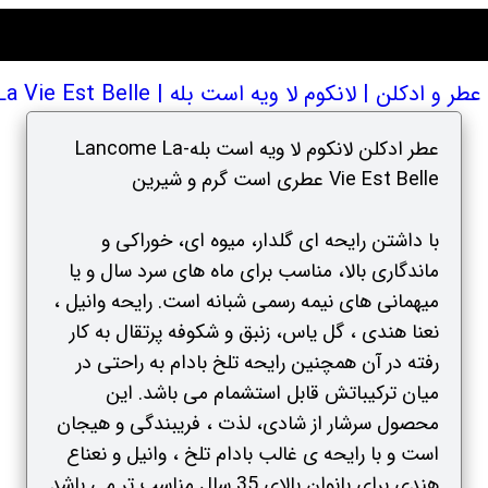
دکلن | لانکوم لا ویه است بله | Lancome La Vie Est Belle
عطر ادکلن لانکوم لا ویه است بله-Lancome La
Vie Est Belle عطری است گرم و شیرین
با داشتن رایحه ای گلدار، میوه ای، خوراکی و
ماندگاری بالا، مناسب برای ماه های سرد سال و یا
میهمانی های نیمه رسمی شبانه است. رایحه وانیل ،
نعنا هندی ، گل یاس، زنبق و شکوفه پرتقال به کار
رفته در آن همچنین رایحه تلخ بادام به راحتی در
میان ترکیباتش قابل استشمام می باشد. این
محصول سرشار از شادی، لذت ، فریبندگی و هیجان
است و با رایحه ی غالب بادام تلخ ، وانیل و نعناع
هندی برای بانوان بالای 35 سال مناسب تر می باشد