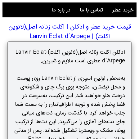
خرید عطر
تماس با ما
در باره ما
قیمت خرید عطر و ادکلن | اکلت زنانه اصل(لانوین
اکلت) | Lanvin Eclat d´Arpege
ادکلن اکلت زنانه اصل(لانوین اکلت)-Lanvin Eclat
d´Arpege عطری است ملایم و شیرین.
به‌محض اولین اسپری از Lanvin Eclat روی پوست
و محل نبضتان، متوجه بوی برگ چای و شکوفه‌ی
درخت هلو خواهید شد. این ترکیب، به‌سرعت در
فضا پخش شده و توجه اطرافیانتان را به سمت شما
جلب خواهد کرد. با گذشت زمان، نت‌های میانی
جای نت‌های آغازی را می‌گیرند. این نت‌ها از ترکیب
پونه، مشک و ویستریا تشکیل‌ شده‌اند. پس از مدتی