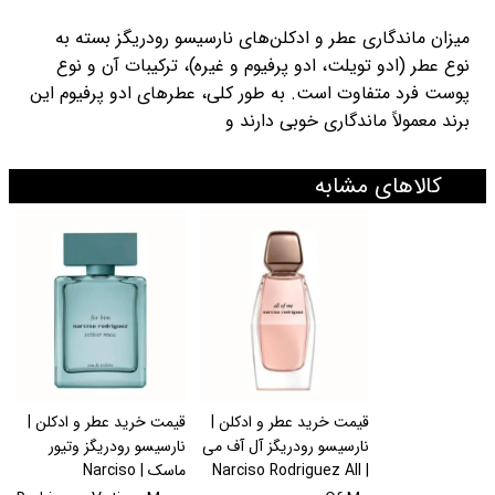
میزان ماندگاری عطر و ادکلن‌های نارسیسو رودریگز بسته به
نوع عطر (ادو تویلت، ادو پرفیوم و غیره)، ترکیبات آن و نوع
پوست فرد متفاوت است. به طور کلی، عطرهای ادو پرفیوم این
برند معمولاً ماندگاری خوبی دارند و
کالاهای مشابه
قیمت خرید عطر و ادکلن |
قیمت خرید عطر و ادکلن |
نارسیسو رودریگز آل آف می
نارسیسو رودریگز وتیور
| Narciso Rodriguez All
ماسک | Narciso