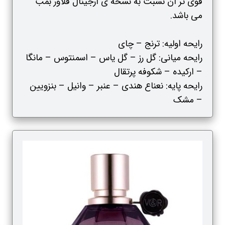
قوی تر آن نسبت به نسخه ی ارجینال فلاور بمب
می باشد.
رایحه اولیه: ترنج – چای
رایحه میانی: گل رز – گل یاس – اسمنتوس – مانگا
– ارکیده – شکوفه پرتقال
رایحه پایه: نعناع هندی – عنبر – وانیل – بنزویین
– مشک