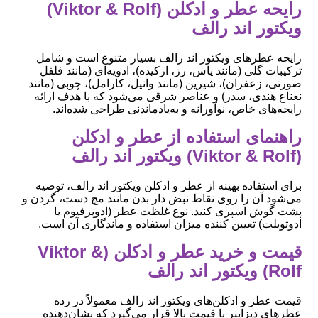
رایحه عطر و ادکلن (Viktor & Rolf)
ویکتور اند رالف
رایحه عطرهای ویکتور اند رالف بسیار متنوع است و شامل
ترکیبات گلی (مانند یاس، رز، ارکیده)، ادویه‌ای (مانند فلفل
صورتی، زعفران)، شیرین (مانند وانیل، کارامل)، چوبی (مانند
نعناع هندی، سدر) و عناصر شرقی می‌شود که با هدف ارائه
رایحه‌های خاص، نوآورانه و به‌یادماندنی طراحی شده‌اند.
راهنمای استفاده از عطر و ادکلن
(Viktor & Rolf) ویکتور اند رالف
برای استفاده بهینه از عطر و ادکلن ویکتور اند رالف، توصیه
می‌شود آن را روی نقاط نبض دار بدن مانند مچ دست، گردن و
پشت گوش اسپری کنید. نوع غلظت عطر (ادوپرفیوم یا
ادوتویلت) تعیین کننده میزان استفاده و ماندگاری آن است.
قیمت و خرید عطر و ادکلن (Viktor &
Rolf) ویکتور اند رالف
قیمت عطر و ادکلن‌های ویکتور اند رالف معمولاً در رده
عطرهای دیزاینر با قیمت بالا قرار می‌گیرد که نشان‌دهنده