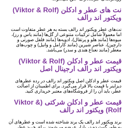
نت های عطر و ادکلن (Viktor & Rolf)
ویکتور اند رالف
نت‌های عطر ویکتور اند رالف بسته به هر عطر متفاوت است
اما معمولاً شامل ترکیبات متنوعی از گل‌ها (مانند یاس و رز)،
میوه‌ها (مانند هلو و پرتقال)، ادویه‌ها (مانند فلفل صورتی و
دارچین)، عناصر شیرین (مانند کارامل و وانیل) و چوب‌های
معطر (مانند نعناع هندی و سدر) می‌باشد.
قیمت عطر و ادکلن (Viktor & Rolf)
ویکتور اند رالف ارجینال اصل
قیمت عطر و ادکلن اصل ویکتور اند رالف در رده عطرهای
دیزاینر با قیمت بالا قرار می‌گیرد. برای اطمینان از اصالت
عطر، باید آن را از فروشگاه‌های معتبر خریداری کنید.
قیمت عطر و ادکلن شرکتی (Viktor &
Rolf) ویکتور اند رالف
برند ویکتور اند رالف یک برند شناخته شده است و عطرهای آن
به طور گسترده در بازار عرضه می‌شوند. برای خرید عطر