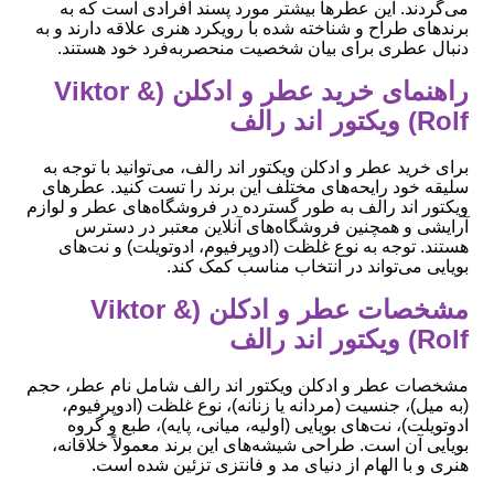
می‌گردند. این عطرها بیشتر مورد پسند افرادی است که به
برندهای طراح و شناخته شده با رویکرد هنری علاقه دارند و به
دنبال عطری برای بیان شخصیت منحصربه‌فرد خود هستند.
راهنمای خرید عطر و ادکلن (Viktor &
Rolf) ویکتور اند رالف
برای خرید عطر و ادکلن ویکتور اند رالف، می‌توانید با توجه به
سلیقه خود رایحه‌های مختلف این برند را تست کنید. عطرهای
ویکتور اند رالف به طور گسترده در فروشگاه‌های عطر و لوازم
آرایشی و همچنین فروشگاه‌های آنلاین معتبر در دسترس
هستند. توجه به نوع غلظت (ادوپرفیوم، ادوتویلت) و نت‌های
بویایی می‌تواند در انتخاب مناسب کمک کند.
مشخصات عطر و ادکلن (Viktor &
Rolf) ویکتور اند رالف
مشخصات عطر و ادکلن ویکتور اند رالف شامل نام عطر، حجم
(به میل)، جنسیت (مردانه یا زنانه)، نوع غلظت (ادوپرفیوم،
ادوتویلت)، نت‌های بویایی (اولیه، میانی، پایه)، طبع و گروه
بویایی آن است. طراحی شیشه‌های این برند معمولاً خلاقانه،
هنری و با الهام از دنیای مد و فانتزی تزئین شده است.