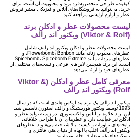
کیفیت، طراحی منحصربه‌فرد برند و محبوبیت آن است. برای
خرید، می‌توانید به فروشگاه‌های آنلاین و فیزیکی معتبر فروش
عطر و لوازم آرایشی مراجعه کنید.
لیست محصولات عطر و ادکلن برند
(Viktor & Rolf) ویکتور اند رالف
لیست محصولات عطر و ادکلن ویکتور اند رالف شامل
عطرهای محبوب زنانه مانند Flowerbomb، Bonbon، و
عطرهای مردانه مانند Spicebomb، Spicebomb Extreme
است. این برند همچنین لاین‌های فرعی و نسخه‌های مختلفی از
عطرهای خود را ارائه می‌دهد.
معرفی کامل عطر و ادکلن (Viktor &
Rolf) ویکتور اند رالف
ویکتور اند رالف یک برند مد لوکس هلندی است که در سال
1993 توسط ویکتور هورستینگ و رالف اسنورن تاسیس شد.
این برند علاوه بر لباس و اکسسوری، در زمینه تولید عطر و
ادکلن نیز فعالیت دارد و عطرهای آن با طراحی خلاقانه،
رایحه‌های نوآورانه و کیفیت بالا شناخته می‌شوند. عطرهای
ویکتور اند رالف اغلب با الهام از دنیای هنر، فانتزی و
رویکردهای غیرمتعارف خلق می‌شوند.