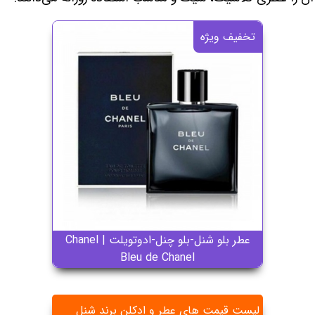
تخفیف ویژه
عطر بلو شنل-بلو چنل-ادوتویلت | Chanel
Bleu de Chanel
لیست قیمت های عطر و ادکلن برند شنل