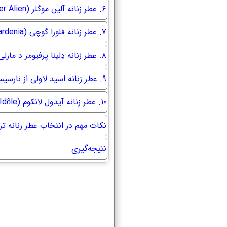
۶. عطر زنانه آلین موگلر (Mugler Alien)
۷. عطر زنانه فلورا گوچی (Gucci Flora Gorgeous Gardenia)
۸. عطر زنانه دِلینا پرفیومز د مارلی (Parfums de Marly Delina)
۹. عطر زنانه اسید لاولی از نارسيسو رودریگز (Narciso Rodriguez For Her Pure Musc)
۱۰. عطر زنانه آیدول لانکوم (Lancôme Idôle)
نکات مهم در انتخاب عطر زنانه تر
نتیجه‌گیری