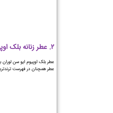
۲. عطر زنانه بلک اوپیوم ایو سن لوران (YSL Black Opium)
عطر بلک اوپیوم ایو سن لوران ب
عطر همچنان در فهرست ترندتری