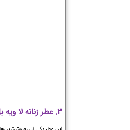
۳. عطر زنانه لا ویه بل لانکوم (Lancôme La Vie Est Belle)