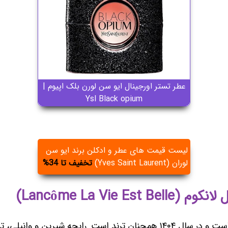
عطر تستر اورجینال ایو سن لورن بلک اپیوم |
Ysl Black opium
لیست قیمت های عطر و ادکلن برند ایو سن
لوران (Yves Saint Laurent)
تخفیف تا 34%
این عطر یکی از پرفروش‌ترین‌هاست و در سال ۱۴۰۴ همچنان ترند است. رایحه شی