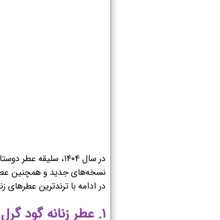
در سال ۱۴۰۴، سلیقه 
نسخه‌های جدید و همچنین عطرهایی
در ادامه با ترندترین عطرهای زنانه ۱۴۰۴ که هم محبوب و هم پرفروش هستند آشنا م
۱. عطر زنانه گود گرل کارولینا هررا (Carolina Herrera Good Girl)