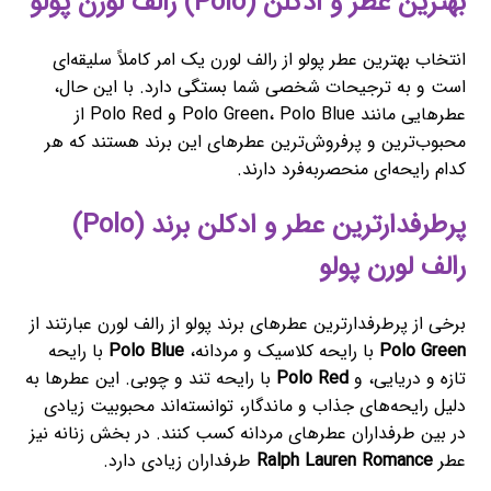
بهترین عطر و ادکلن (Polo) رالف لورن پولو
انتخاب بهترین عطر پولو از رالف لورن یک امر کاملاً سلیقه‌ای
است و به ترجیحات شخصی شما بستگی دارد. با این حال،
عطرهایی مانند Polo Green، Polo Blue و Polo Red از
محبوب‌ترین و پرفروش‌ترین عطرهای این برند هستند که هر
کدام رایحه‌ای منحصربه‌فرد دارند.
پرطرفدارترین عطر و ادکلن برند (Polo)
رالف لورن پولو
برخی از پرطرفدارترین عطرهای برند پولو از رالف لورن عبارتند از
Polo Green
با رایحه کلاسیک و مردانه،
Polo Blue
با رایحه
تازه و دریایی، و
Polo Red
با رایحه تند و چوبی. این عطرها به
دلیل رایحه‌های جذاب و ماندگار، توانسته‌اند محبوبیت زیادی
در بین طرفداران عطرهای مردانه کسب کنند. در بخش زنانه نیز
عطر
Ralph Lauren Romance
طرفداران زیادی دارد.